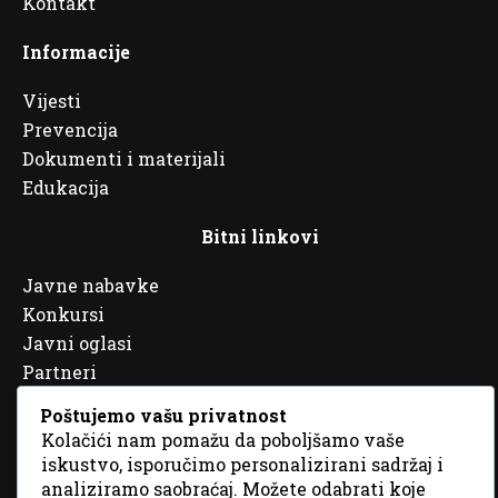
Kontakt
Informacije
Vijesti
Prevencija
Dokumenti i materijali
Edukacija
Bitni linkovi
Javne nabavke
Konkursi
Javni oglasi
Partneri
Poštujemo vašu privatnost
Kolačići nam pomažu da poboljšamo vaše
iskustvo, isporučimo personalizirani sadržaj i
analiziramo saobraćaj. Možete odabrati koje