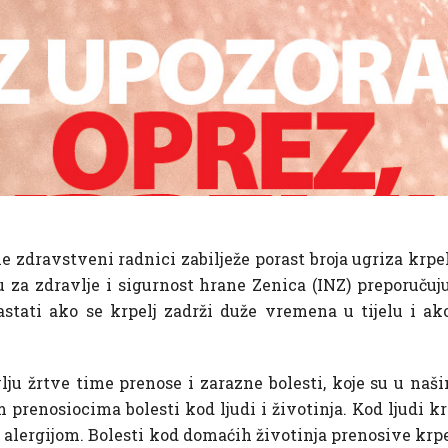
zdravstveni radnici zabilježe porast broja ugriza krpelja
tu za zdravlje i sigurnost hrane Zenica (INZ) preporučuj
astati ako se krpelj zadrži duže vremena u tijelu i a
vlju žrtve time prenose i zarazne bolesti, koje su u naši
prenosiocima bolesti kod ljudi i životinja. Kod ljudi k
 i alergijom. Bolesti kod domaćih životinja prenosive kr