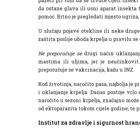
pazeći pri tom da se izvuče cijeli insekt
da ostane glava ili usni aparat insekta
pomoć. Bitno je pregledati mjesto ugriza, d
U slučaju pojave otekline ili neke drug
zaštita poslije uboda krpelja u pravilu 
Ne preporučuje se
drugi način uklanjanj
mastima ili uljima, jer je neučinkovit
preporučuje se vakcinacija, kažu u INZ.
Kod životinja, naročito pasa, najbolja j
i uklanjanje krpelja. Danas postoje vrlo 
naročito u sezoni krpelja, značajno može 
od ektoparazita tokom cijele godine, te 
Institut za zdravlje i sigurnost hra