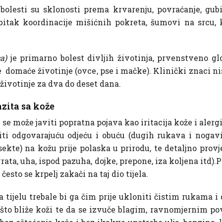
olesti su sklonosti prema krvarenju, povraćanje, gubit
bitak koordinacije mišićnih pokreta, šumovi na srcu, 
a)
je primarno bolest divljih životinja, prvenstveno glo
 domaće životinje (ovce, pse i mačke). Klinički znaci nis
ivotinje za dva do deset dana.
azita sa kože
 se može javiti popratna pojava kao iritacija kože i alerg
titi odgovarajuću odjeću i obuću (dugih rukava i nogav
sekte) na kožu prije polaska u prirodu, te detaljno prov
a vrata, uha, ispod pazuha, dojke, prepone, iza koljena itd
često se krpelj zakači na taj dio tijela.
 tijelu trebale bi ga čim prije ukloniti čistim rukama 
. što bliže koži te da se izvuče blagim, ravnomjernim p