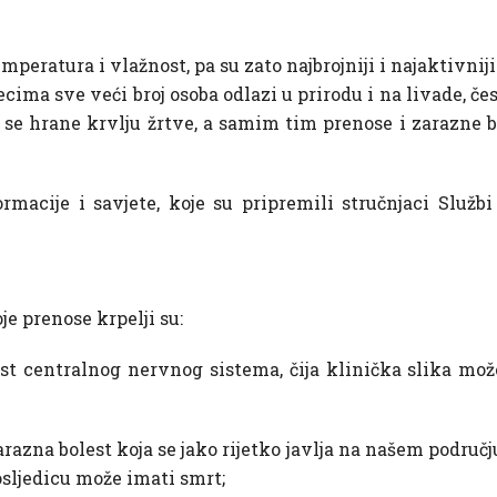
mperatura i vlažnost, pa su zato najbrojniji i najaktivniji
secima sve veći broj osoba odlazi u prirodu i na livade, če
 se hrane krvlju žrtve, a samim tim prenose i zarazne b
cije i savjete, koje su pripremili stručnjaci Službi
je prenose krpelji su:
st centralnog nervnog sistema, čija klinička slika mož
razna bolest koja se jako rijetko javlja na našem područ
posljedicu može imati smrt;