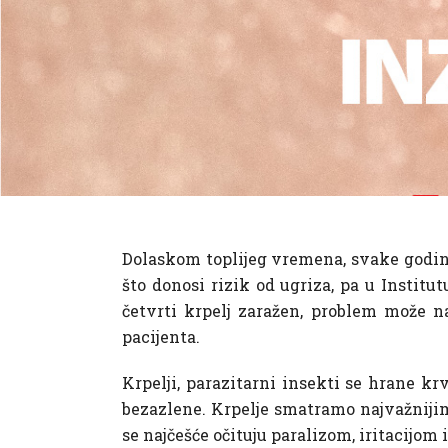
Dolaskom toplijeg vremena, svake godine 
što donosi rizik od ugriza, pa u Institu
četvrti krpelj zaražen, problem može n
pacijenta.
Krpelji, parazitarni insekti se hrane kr
bezazlene. Krpelje smatramo najvažnijim 
se najčešće očituju paralizom, iritacijom