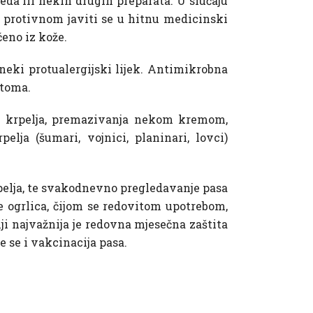
leda ili nekih drugih preparata. U slučaju
u protivnom javiti se u hitnu medicinski
čeno iz kože.
neki protualergijski lijek. Antimikrobna
ptoma.
em krpelja, premazivanja nekom kremom,
lja (šumari, vojnici, planinari, lovci)
rpelja, te svakodnevno pregledavanje pasa
 te ogrlica, čijom se redovitom upotrebom,
lji najvažnija je redovna mjesečna zaštita
 se i vakcinacija pasa.