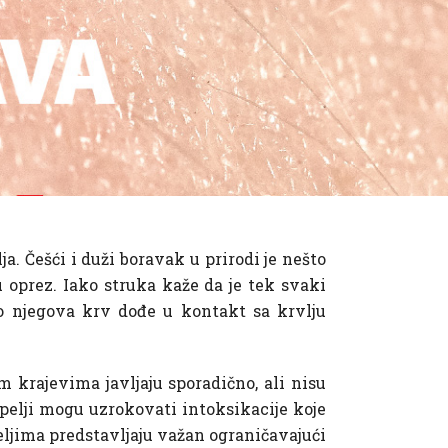
. Češći i duži boravak u prirodi je nešto
u oprez. Iako struka kaže da je tek svaki
ko njegova krv dođe u kontakt sa krvlju
m krajevima javljaju sporadično, ali nisu
rpelji mogu uzrokovati intoksikacije koje
peljima predstavljaju važan ograničavajući