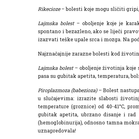
Rikecioze
– bolesti koje mogu sličiti gri
Lajmska bolest
– oboljenje koje je karak
spontano i bezazleno, ako se liječi pr
izazvati teške upale srca i mozga. Na pod
Najznačajnije zarazne bolesti kod životinj
Lajmska bolest
– oboljenje životinja koj
pasa su gubitak apetita, temperatura, bol
Piroplazmoza (babezioza)
– Bolest nastupa
u slučajevima: izrazite slabosti životi
temperature (groznice) od 40-41°C, promi
gubitak apetita, ubrzano disanje i rad 
(hemoglobinurija), odnosno tamna mokraća
uznapredovala!