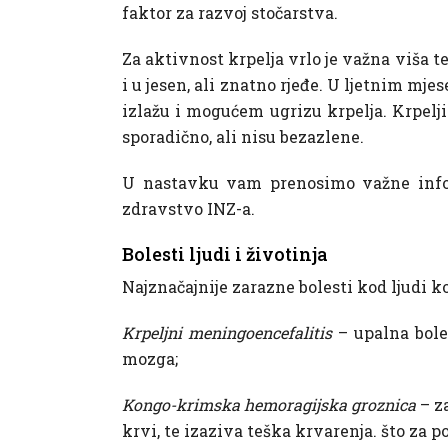
faktor za razvoj stočarstva.
Za aktivnost krpelja vrlo je važna viša te
i u jesen, ali znatno rjeđe. U ljetnim mje
izlažu i mogućem ugrizu krpelja. Krpelji
sporadično, ali nisu bezazlene.
U nastavku vam prenosimo važne informa
zdravstvo INZ-a.
Bolesti ljudi i životinja
Najznačajnije zarazne bolesti kod ljudi ko
Krpeljni meningoencefalitis
– upalna bole
mozga;
Kongo-krimska hemoragijska groznica
– za
krvi, te izaziva teška krvarenja. što za 