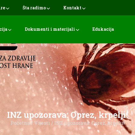
ure
Šta radimo
Kontakt
cija
Dokumenti i materijali
Edukacija
INZ upozorava: Oprez, krpelji!
Početna
/
Vijesti
/ INZ upozorava: Oprez, krpelji!