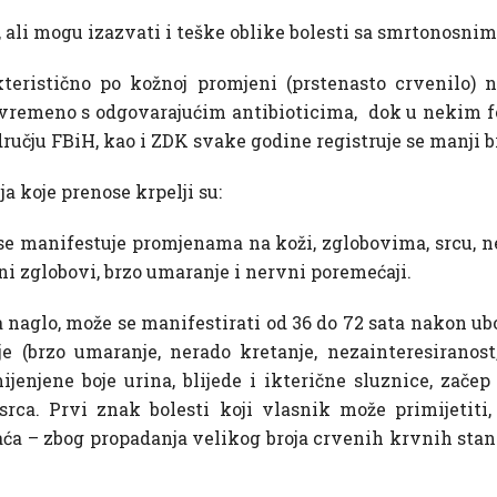
pi, ali mogu izazvati i teške oblike bolesti sa smrtonosn
teristično po kožnoj promjeni (prstenasto crvenilo) n
avovremeno s odgovarajućim antibioticima, dok u nekim
ručju FBiH, kao i ZDK svake godine registruje se manji br
a koje prenose krpelji su:
e se manifestuje promjenama na koži, zglobovima, srcu, 
ni zglobovi, brzo umaranje i nervni poremećaji.
 naglo, može se manifestirati od 36 do 72 sata nakon ubo
nje (brzo umaranje, nerado kretanje, nezainteresiranost
jenjene boje urina, blijede i ikterične sluznice, začep i
srca. Prvi znak bolesti koji vlasnik može primijetiti
 – zbog propadanja velikog broja crvenih krvnih stanica. 