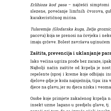
Erlihioza kod pasa
– najčešći simptomi b
slezene, povećanje limfnih čvorova, gu
karakerističnog mirisa.
Tularemija (Glodarska kuga, Zečja groznic
pacova) koja se prenosi na čovjeka i neke
imaju grčeve. Bolest završava uginućem ž
Zaštita, prevencija i uklanjanje par
Iako većina ugriza prođe bez zaraze, ipak
Najbolji način zaštite od krpelja je nos
repelente (sprej i kreme koje odbijaju in
djelove gdje je koža najnježnija, tipa: iz
djece na glavu, jer su djeca niska i veoma 
Osobe koje primjete zakačenog krpelja na
insekt uzme lagano u predjelu glave, tj