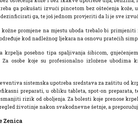
 bez oštećenja kože i bez ikakve upotrebe ulja, benzina, 
 treba ga pokušati izvući pincetom bez oštećenja kože, 
ezinficirati ga, te još jednom provjeriti da li je sve izvu
e kožne promjene na mjestu uboda trebalo bi primjeniti 
se određuje kod nadležnog ljekara na osnovu pratećih sim
a krpelja posebno tipa spaljivanja šibicom, gnječenj
. Za osobe koje su profesionalno izložene ubodima krpe
e preventiva sistemska upotreba sredstava za zaštitu od k
efikasni preparati, u obliku tableta, spot-on preparata,
smanjiti rizik od oboljenja. Za bolesti koje prenose krpe
pregled životinje nakon svakodnevne šetnje, a preporučuje
ne Zenica