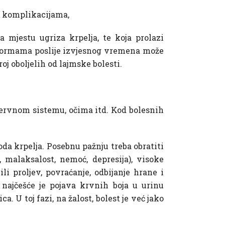
im komplikacijama,
a mjestu ugriza krpelja, te koja prolazi
 formama poslije izvjesnog vremena može
oj oboljelih od lajmske bolesti.
nervnom sistemu, očima itd. Kod bolesnih
da krpelja. Posebnu pažnju treba obratiti
, malaksalost, nemoć, depresija), visoke
li proljev, povraćanje, odbijanje hrane i
, najčešće je pojava krvnih boja u urinu
U toj fazi, na žalost, bolest je već jako