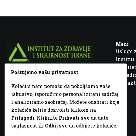
Meni
Usluge 
Institut
Kvalitet
Poštujemo vašu privatnost
Fra Ivana Jukića br. 2, 72000 Zenica, BiH
Šta rad
Kontakt
Kolačići nam pomažu da poboljšamo vaše
+387 32 448 001
iskustvo, isporučimo personalizirani sadržaj
i analiziramo saobraćaj. Možete odabrati koje
info@inz.ba
kolačiće želite dozvoliti klikom na
http://www.inz.ba
Prilagodi
. Kliknite
Prihvati sve
da date
saglasnost ili
Odbij sve
da odbijete kolačiće.