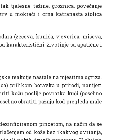
ak tjelesne težine, groznica, povećanje
krv u mokraći i crna katranasta stolica
dara (zečeva, kunića, vjeverica, miševa,
u karakteristični, životinje su apatične i
ijske reakcije nastale na mjestima ugriza.
ica) prilikom boravka u prirodi, nanijeti
jeriti kožu poslije povratka kući (posebno
).Posebno obratiti pažnju kod pregleda male
i dezinficiranom pincetom, na način da se
ovlačenjem od kože bez ikakvog uvrtanja,